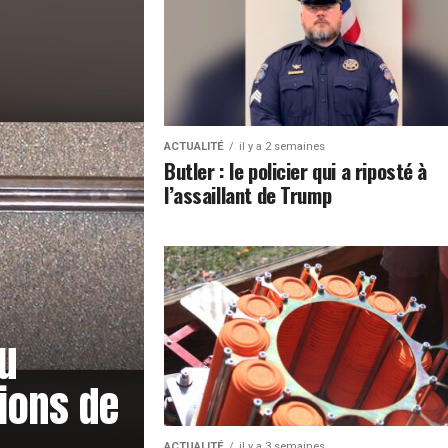
ACTUALITÉ
il y a 2 semaines
Butler : le policier qui a riposté à
l’assaillant de Trump
du
ions de
ACTUALITÉ
il y a 3 semaines