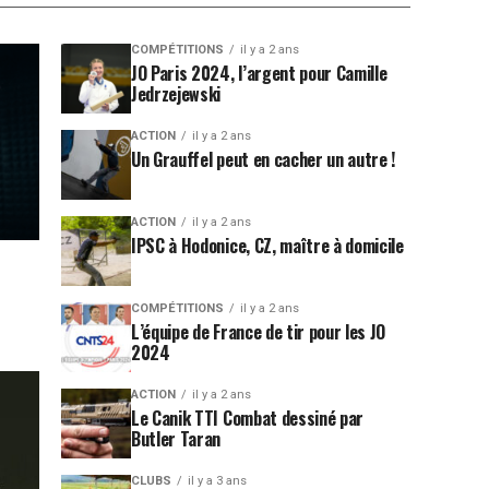
COMPÉTITIONS
il y a 2 ans
JO Paris 2024, l’argent pour Camille
Jedrzejewski
ACTION
il y a 2 ans
Un Grauffel peut en cacher un autre !
ACTION
il y a 2 ans
IPSC à Hodonice, CZ, maître à domicile
COMPÉTITIONS
il y a 2 ans
L’équipe de France de tir pour les JO
2024
ACTION
il y a 2 ans
Le Canik TTI Combat dessiné par
Butler Taran
CLUBS
il y a 3 ans