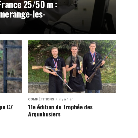
France 25/50 m :
lmerange-les-
COMPÉTITIONS
il y a 1 an
ipe CZ
11e édition du Trophée des
Arquebusiers