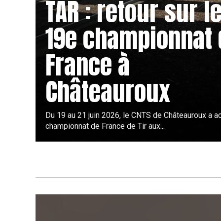
TAR : retour sur l
19e championnat 
France à
Châteauroux
Du 19 au 21 juin 2026, le CNTS de Châteauroux a ac
championnat de France de Tir aux...