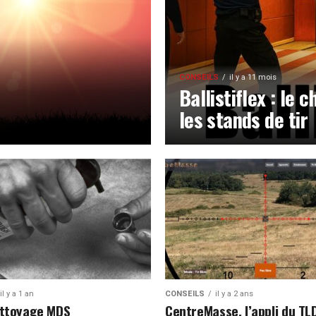
CONSEILS
il y a 11 mois
Ballistiflex : le 
les stands de tir
il y a 1 an
CONSEILS
il y a 2 ans
ettoyage MDS
CentreMasse, l’appli du TL