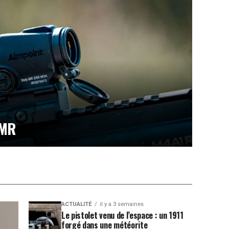
 MR
ACTUALITÉ
il y a 3 semaines
Le pistolet venu de l’espace : un 1911
forgé dans une météorite