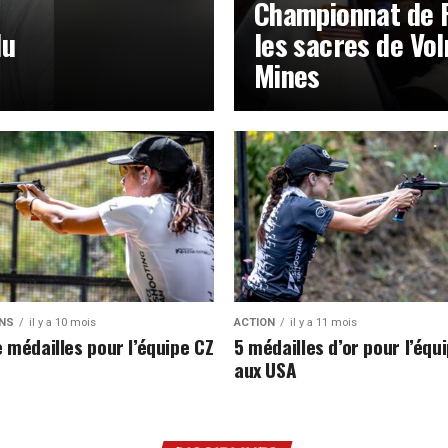
Championnat de 
du
les sacres de Vo
Mines
NS
il y a 10 mois
ACTION
il y a 11 mois
e médailles pour l’équipe CZ
5 médailles d’or pour l’équ
aux USA