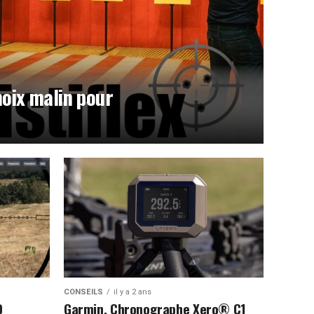
choix malin pour
CONSEILS
il y a 2 ans
D
Garmin, Chronographe Xero® C1