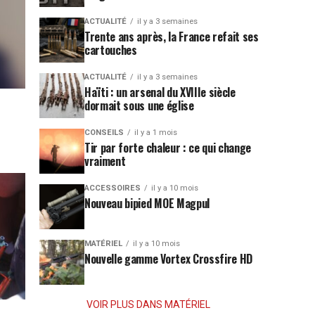
ACTUALITÉ
il y a 3 semaines
Trente ans après, la France refait ses
cartouches
ACTUALITÉ
il y a 3 semaines
Haïti : un arsenal du XVIIIe siècle
dormait sous une église
CONSEILS
il y a 1 mois
Tir par forte chaleur : ce qui change
vraiment
ACCESSOIRES
il y a 10 mois
Nouveau bipied MOE Magpul
MATÉRIEL
il y a 10 mois
Nouvelle gamme Vortex Crossfire HD
VOIR PLUS DANS MATÉRIEL