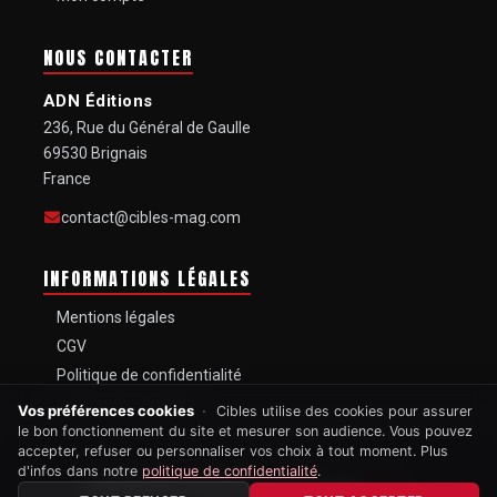
NOUS CONTACTER
ADN Éditions
236, Rue du Général de Gaulle
69530 Brignais
France
contact@cibles-mag.com
INFORMATIONS LÉGALES
Mentions légales
CGV
Politique de confidentialité
Gestion des cookies
Vos préférences cookies
Cibles utilise des cookies pour assurer
le bon fonctionnement du site et mesurer son audience. Vous pouvez
accepter, refuser ou personnaliser vos choix à tout moment. Plus
d'infos dans notre
politique de confidentialité
.
MAGAZINE MENSUEL FONDÉ EN
1967