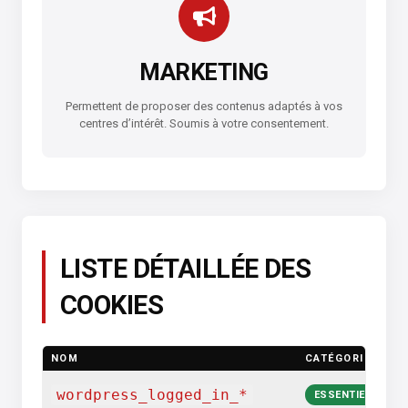
MARKETING
Permettent de proposer des contenus adaptés à vos
centres d’intérêt. Soumis à votre consentement.
LISTE DÉTAILLÉE DES
COOKIES
NOM
CATÉGORIE
F
Au
wordpress_logged_in_*
ESSENTIEL
ut