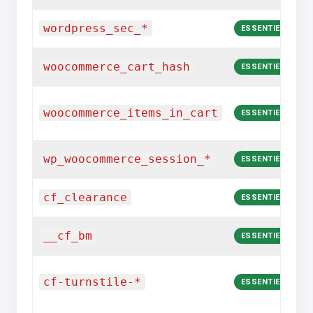
Sé
wordpress_sec_*
ESSENTIEL
s
E
woocommerce_cart_hash
ESSENTIEL
pa
In
woocommerce_items_in_cart
pa
ESSENTIEL
vi
S
wp_woocommerce_session_*
ESSENTIEL
W
S
cf_clearance
ESSENTIEL
Cl
An
__cf_bm
ESSENTIEL
Cl
Vé
cf-turnstile-*
a
ESSENTIEL
f