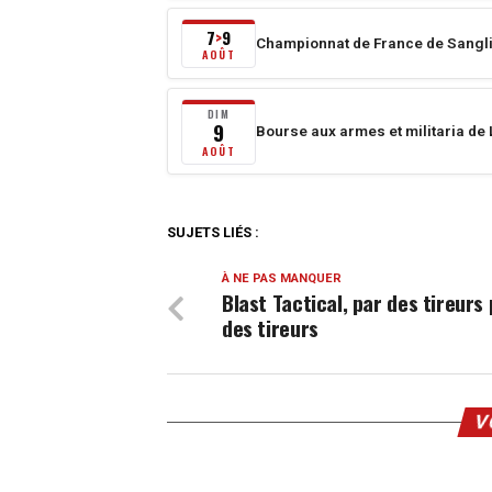
au
7
8
août
7
9
>
Championnat de France de Sangli
août
2026
Du
AOÛT
2026
au
7
9
août
DIM
9
Bourse aux armes et militaria d
août
2026
dimanche
AOÛT
2026
au
9
9
août
août
2026
SUJETS LIÉS :
2026
À NE PAS MANQUER
Blast Tactical, par des tireurs
des tireurs
V