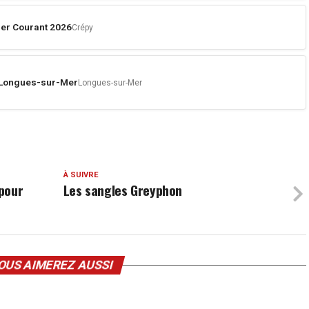
er Courant 2026
Crépy
e Longues-sur-Mer
Longues-sur-Mer
À SUIVRE
 pour
Les sangles Greyphon
OUS AIMEREZ AUSSI