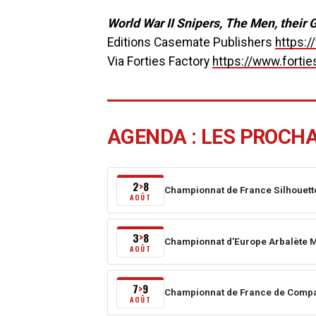
World War II Snipers, The Men, their G
Editions Casemate Publishers
https:
Via Forties Factory
https://www.fortie
AGENDA : LES PROCH
2
8
>
Championnat de France Silhouett
Du
AOÛT
2
août
3
8
>
Championnat d’Europe Arbalète M
2026
Du
AOÛT
au
3
8
août
7
9
>
Championnat de France de Compa
août
2026
Du
AOÛT
2026