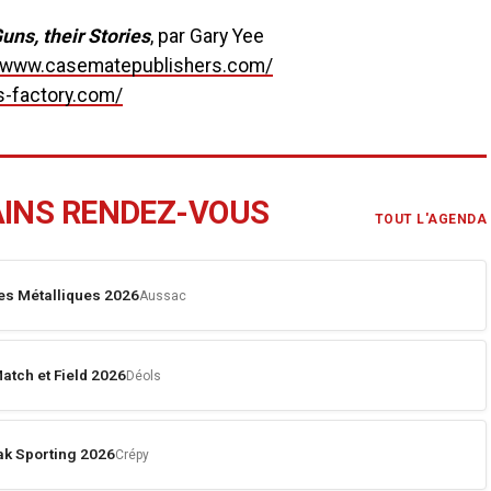
uns, their Stories
, par Gary Yee
//www.casematepublishers.com/
s-factory.com/
AINS RENDEZ-VOUS
TOUT L'AGENDA
es Métalliques 2026
Aussac
atch et Field 2026
Déols
k Sporting 2026
Crépy