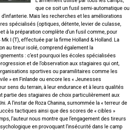
L’armement utilisé par tous les camps,
que ce soit un fusil semi-automatique ou
l d’infanterie. Mais les recherches et les améliorations
res spécialisés (optiques, détente, levier de culasse,
n et à la préparation complète d’un fusil comme, pour
4 Mk I (T), effectuée par la firme Holland & Holland. La
tion au tireur isolé, comprend également la
ignements : c’est pourquoi les écoles spécialisées
rogression et de l’observation aux stagiaires qui ont,
d’organisations sportives ou paramilitaires comme les
ivile » en Finlande ou encore les « Jeunesses
ur sens du terrain, à leur endurance et à leurs qualités
t partie des stagiaires de choix particulièrement aux
i. A l’instar de Roza Chanina, surnommée la « terreur de
succès tactiques ainsi que des scores de « cibles »
mps, l’auteur nous montre que l’engagement des tireurs
psychologique en provoquant l’insécurité dans le camp