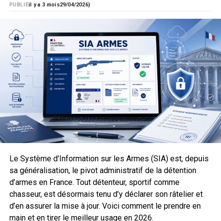
abusif, voire revente non déclarée, et engager des
PUBLIÉ
il y a 3 mois
29/04/2026)
poursuites.
Transport : déchargée, séparée,
justifiée
Hors stand ou terrain autorisé, l’arme doit être déchargée,
transportée dans un étui rigide ou démontée, et placée
hors de la vue. Les munitions voyagent à part, idéalement
dans une boîte fermée. Le tireur conserve sur lui licence,
carnet de tir et justificatif de motif (convocation au stand,
inscription à un match). Le trajet doit être direct entre le
domicile et le lieu de pratique : un détour prolongé, une
Le Système d’Information sur les Armes (SIA) est, depuis
halte non justifiée, peuvent être qualifiés de port d’arme
sa généralisation, le pivot administratif de la détention
illégal.
d’armes en France. Tout détenteur, sportif comme
chasseur, est désormais tenu d’y déclarer son râtelier et
Sur le stand
d’en assurer la mise à jour. Voici comment le prendre en
main et en tirer le meilleur usage en 2026.