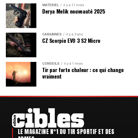
au
3
MATÉRIEL
il y a 11 mois
8
août
Derya Melik nouveauté 2025
Championnat de France de Compak Sporting
7
9
>
août
2026
Du
2026
Crépy
AOÛT
2026
au
7
8
août
Championnat de France de Sanglier Courant
7
9
>
CARABINES
il y a 3 ans
août
2026
Du
2026
Crépy
AOÛT
CZ Scorpio EVO 3 S2 Micro
2026
au
7
9
août
DIM
Bourse aux armes et militaria de Longues-sur-
9
août
2026
dimanche
Mer
Longues-sur-Mer
CONSEILS
il y a 1 mois
AOÛT
2026
au
Tir par forte chaleur : ce qui change
9
vraiment
9
août
août
2026
2026
LE MAGAZINE N°1 DU TIR SPORTIF ET DES