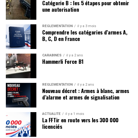
Catégorie B : les 5 étapes pour obtenir
présentation des mêmes justificatifs. Le transport, vers le
une autorisation
stand ou un terrain privé autorisé, doit s’effectuer arme
déchargée, dans un étui ou un sac dédié, munitions
RÉGLEMENTATION
il y a 3 mois
séparées, et avec les justificatifs en cas de contrôle.
Comprendre les catégories d’armes A,
Toute infraction à ces règles peut entraîner la perte
B, C, D en France
temporaire ou définitive de l’arme.
CARABINES
il y a 2 ans
Hammerli Force B1
AGENDA : LES PROCHAINS
TOUT L'AGENDA
RENDEZ-VOUS
RÉGLEMENTATION
il y a 2 ans
Nouveau décret : Armes à blanc, armes
d’alarme et armes de signalisation
Championnat de France Silhouettes Métalliques
2
8
>
Du
2026
Aussac
AOÛT
ACTUALITÉ
il y a 1 mois
2
La FFTir en route vers les 300 000
août
licenciés
Championnat d’Europe Arbalète Match et Field
3
8
>
2026
Du
2026
Déols
AOÛT