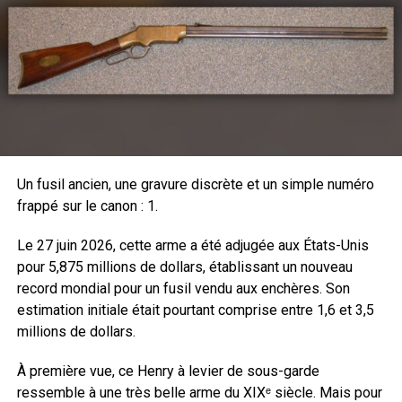
d’intensité avec le point rouge central.
Le Duty RDS MR est compatible avec les appareils de
Un fusil ancien, une gravure discrète et un simple numéro
vision de nuit et son éclairage réglable sur 12 niveaux
frappé sur le canon : 1.
d’intensité dont 4 pour la vision de nuit est invisible au-
delà de 10 m. Les clics de réglage mesurent 14 mm à
Le 27 juin 2026, cette arme a été adjugée aux États-Unis
100 m.
pour 5,875 millions de dollars, établissant un nouveau
Totalement étanche jusqu’à 25 m, sa résistance aux chocs
record mondial pour un fusil vendu aux enchères. Son
et aux vibrations en fait un outil idéal pour les
estimation initiale était pourtant comprise entre 1,6 et 3,5
professionnels comme pour les aventuriers chasseurs et
millions de dollars.
les tireurs sportif de PCC ou de PRS qui soumettent leurs
armes aux pires situations.
À première vue, ce Henry à levier de sous-garde
ressemble à une très belle arme du XIXᵉ siècle. Mais pour