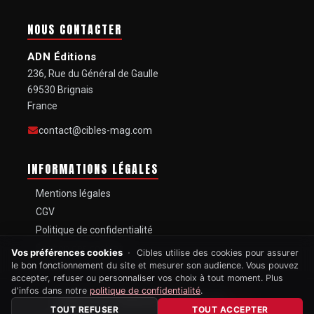
secrétaire à la Guerre ;
NOUS CONTACTER
un objet resté dans un état de conservation
exceptionnel.
ADN Éditions
236, Rue du Général de Gaulle
Chacun de ces éléments aurait déjà pu rendre une arme
69530 Brignais
très recherchée. Leur réunion dans un seul et même objet
France
explique pourquoi les enchères ont largement dépassé
l’estimation comprise entre 1,6 et 3,5 millions de dollars.
contact@cibles-mag.com
À 5,875 millions de dollars, ce Henry devient officiellement
INFORMATIONS LÉGALES
le fusil le plus cher jamais vendu aux enchères.
Mentions légales
Une somme vertigineuse pour une arme vieille de plus de
CGV
160 ans, mais surtout pour un simple chiffre frappé dans
Politique de confidentialité
l’acier : le numéro 1.
Gestion des cookies
Vos préférences cookies
Cibles utilise des cookies pour assurer
le bon fonctionnement du site et mesurer son audience. Vous pouvez
accepter, refuser ou personnaliser vos choix à tout moment. Plus
d'infos dans notre
politique de confidentialité
.
AGENDA : LES PROCHAINS
MAGAZINE MENSUEL FONDÉ EN
1967
TOUT REFUSER
TOUT ACCEPTER
TOUT L'AGENDA