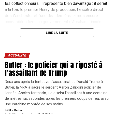
les collectionneurs, il représente bien davantage : il serait
à la fois le premier Henry de production, l’ancêtre direct
AGENDA : LES
TOUT L'AGENDA
des Winchester et l’une des dernières armes encore
PROCHAINS RENDEZ-
accessibles liées au gouvernement d’Abraham Lincoln.
VOUS
Cinq millions de dollars, avant les
LIRE LA SUITE
frais
Championnat de France Silhouettes Métalliques
2
8
>
Du
2026
Aussac
AOÛT
La vente s’est déroulée à Bedford, au Texas, lors de « The
ACTUALITÉ
2
Butler : le policier qui a riposté à
American Sale », une vente organisée par Rock Island
août
Auction Company pour célébrer les 250 ans des États-
l’assaillant de Trump
Championnat d’Europe Arbalète Match et Field
3
8
>
2026
Unis.
Du
2026
Déols
AOÛT
au
3
Deux ans après la tentative d’assassinat de Donald Trump à
Les enchères ont atteint 5 millions de dollars au marteau.
8
août
Butler, la NRA a sacré le sergent Aaron Zaliponi policier de
Championnat de France de Compak Sporting
7
9
>
Une fois les frais ajoutés, le prix réellement payé s’est
août
2026
l’année. Ancien fantassin, il a atteint l’assaillant à une centaine
Du
2026
Crépy
AOÛT
élevé à 5,875 millions de dollars, soit bien au-delà du
2026
de mètres, six secondes après les premiers coups de feu, avec
au
7
précédent record mondial pour un fusil vendu aux
une carabine montée de ses mains.
8
août
Championnat de France de Sanglier Courant
7
9
>
enchères.
PAR
La Rédac
août
2026
Du
2026
Crépy
AOÛT