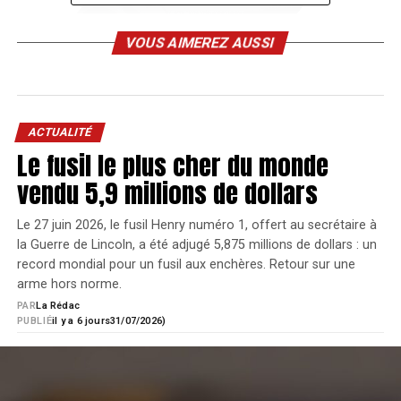
VOUS AIMEREZ AUSSI
ACTUALITÉ
Le fusil le plus cher du monde
vendu 5,9 millions de dollars
Le Multi-Reticle System : qui permet de
Le 27 juin 2026, le fusil Henry numéro 1, offert au secrétaire à
la Guerre de Lincoln, a été adjugé 5,875 millions de dollars : un
switcher entre le point de 2 MOA, et le
record mondial pour un fusil aux enchères. Retour sur une
cercle de 65 MOA ou les deux combinés.
arme hors norme.
La Motion Activation qui l’active au 1er
PAR
La Rédac
mouvement avec une mise en veille
PUBLIÉ
il y a 6 jours
31/07/2026)
automatique pour conserver la batterie
CR2032 qui offre une autonomie de
30000 h en usage continu au niveau 7