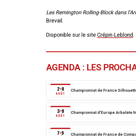
Les Remington Rolling-Block dans l’A
Brevail.
Disponible sur le site
Crépin-
Leblond
.
AGENDA : LES PROCH
2
8
>
Championnat de France Silhouett
Du
AOÛT
2
août
3
8
>
Championnat d’Europe Arbalète M
2026
Du
AOÛT
au
3
8
août
7
9
>
Championnat de France de Compa