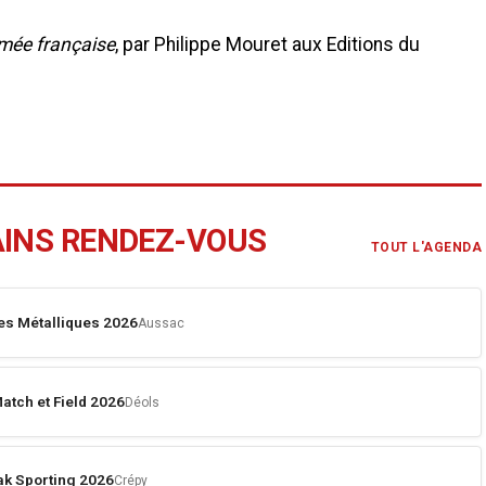
rmée française
, par Philippe Mouret aux Editions du
AINS RENDEZ-VOUS
TOUT L'AGENDA
es Métalliques 2026
Aussac
atch et Field 2026
Déols
k Sporting 2026
Crépy