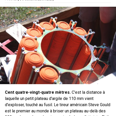
À l’époque de sa fabrication, la Winchester Repeating
qu’il pense bien avoir touché le tireur.
Arms Company n’existait pas encore sous ce nom.
Un ancien de l’infanterie derrière la
L’entrepreneur Oliver Winchester avait pris le contrôle de
carabine
la Volcanic Repeating Arms Company, avant de la
réorganiser sous le nom de New Haven Arms Company.
C’est cette société qui développa et produisit le Henry.
Le sang-froid du sergent n’est pas le fruit du hasard.
Chasseur dès l’enfance dans l’ouest de la Pennsylvanie,
En 1866, l’entreprise devint officiellement la Winchester
Aaron Zaliponi a servi quatorze ans dans l’infanterie de la
Repeating Arms Company. Le mécanisme du Henry fut
Garde nationale, entre 1998 et 2012, avec trois
alors amélioré pour donner naissance au Winchester
déploiements en opération. Passé dans la police, il y est
Model 1866, puis aux célèbres modèles 1873, 1876,
devenu instructeur de tir. Un parcours qui explique la
1886, 1892 et 1894.
capacité à identifier une cible lointaine et à délivrer un tir
unique et précis au milieu du chaos.
La numérotation n’ayant pas été recommencée lors de
Cent quatre-vingt-quatre mètres.
C’est la distance à
cette évolution, certains collectionneurs considèrent
Une AR-15 assemblée de ses mains
laquelle un petit plateau d’argile de 110 mm vient
aujourd’hui le Henry numéro 1 comme le tout premier
d’exploser, touché au fusil. Le tireur américain Steve Gould
Winchester de l’histoire, même si le nom Winchester ne
Côté matériel, le récit d’American Rifleman apporte un
est le premier au monde à briser un plateau au-delà des
figurait pas encore sur l’arme.
détail qui parlera aux amateurs : Zaliponi a monté lui-même