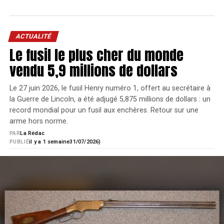
lunette Tactical 4,5-27x50i.
Spécifications techniques :
Zoom optique :
x4,5-27
ACTUALITÉ
Diamètre objectif :
50 mm
Le fusil le plus cher du monde
Diamètre du corps :
34 mm
vendu 5,9 millions de dollars
Longueur (lunette) :
335 mm
Type de réticule :
LR PRO (Mrad)
Le 27 juin 2026, le fusil Henry numéro 1, offert au secrétaire à
er
Plan focal :
1
(réticule variant selon le grossissement)
la Guerre de Lincoln, a été adjugé 5,875 millions de dollars : un
Type de montage :
à colliers
record mondial pour un fusil aux enchères. Retour sur une
Grossissement à x4,7 :
champ de vision de 4,5 m à 100
arme hors norme.
mètres
PAR
La Rédac
Grossissement à x27 :
champ de vision de 1,3 m à 100
PUBLIÉ
il y a 1 semaine
31/07/2026)
mètres
Distance oculaire :
10 cm
Réticule lumineux :
oui
Graduation :
1 clic = 1 cm à 100m (0,1 Mrad)
Parallaxe :
de 25 m à l’infini
Poids :
826 grammes