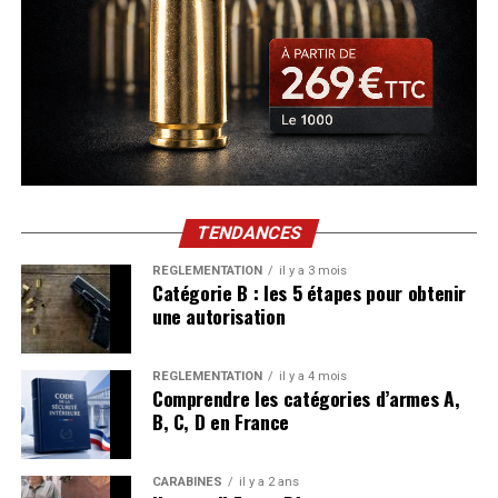
Le fusil de Lincoln est aujourd’hui conservé au
août
gerbe et préserver la vitesse des plombs bien plus loin
Championnat de France de Sanglier Courant
7
9
>
Smithsonian National Museum of American History. Celui
2026
Du
2026
Crépy
AOÛT
qu’un canon ordinaire.
de Gideon Welles appartient à l’Autry Museum of the
au
7
American West. Le numéro 1 de Stanton était donc le seul
9
La cartouche fait le reste. Gould a utilisé une Federal
août
DIM
Bourse aux armes et militaria de Longues-sur-
des trois encore disponible sur le marché privé.
9
août
Heavyweight TSS, chargée d’une grenaille en tungstène.
2026
dimanche
Mer
Longues-sur-Mer
AOÛT
2026
Ce métal est bien plus dense que le plomb : à taille égale,
au
9
Un fusil conçu comme un cadeau
chaque bille est plus lourde, conserve mieux sa vitesse et
9
août
DIM
frappe plus fort à distance. Canon et munition attaquent
août
d’État
2026
9
Bourse aux armes et militaria de Conlie
Conlie
donc le même problème des deux côtés.
dimanche
2026
TENDANCES
AOÛT
9
Le Henry de Stanton n’est pas une arme militaire ordinaire
Trois records dans la même journée
RÉGLEMENTATION
il y a 3 mois
août
sortie directement d’une caisse.
Catégorie B : les 5 étapes pour obtenir
DIM
Bourse aux armes et militaria de Chaulnes
2026
9
une autorisation
dimanche
Chaulnes
Le tir à 184 m n’est pas venu seul. Au cours de la même
AOÛT
Son boîtier et sa plaque de couche en laiton argenté sont
9
session, Gould a aligné trois performances, chacune avec
recouverts de fines gravures végétales réalisées en usine
août
RÉGLEMENTATION
il y a 4 mois
une catégorie de cartouche différente :
par Samuel J. Hoggson. Sur le côté gauche apparaît
Comprendre les catégories d’armes A,
2026
l’inscription :
B, C, D en France
119 m (130 yards) avec des
munitions de ball-
trap standard
, une distance déjà réputée
« EDWIN M. STANTON /
CARABINES
il y a 2 ans
inatteignable pour ce type de cartouche ;