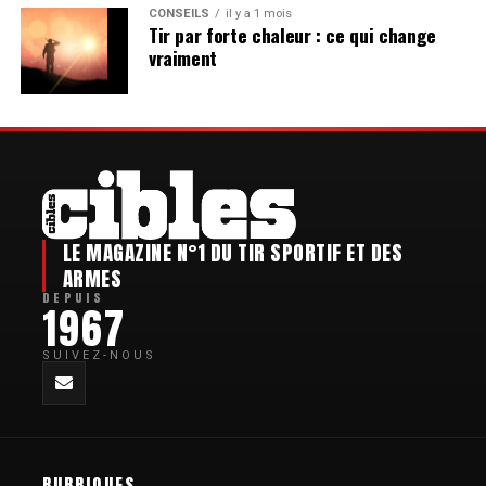
c’est tout simplement incroyable. »
CONSEILS
il y a 1 mois
Il fut redécouvert à la fin des années 1960 par le marchand
Tir par forte chaleur : ce qui change
et collectionneur Arnold « Big » Marcus Chernoff, qui
Jusqu’où ira-t-on ?
vraiment
l’obtint auprès des descendants de Stanton. Il fut ensuite
étudié, exposé et présenté dans plusieurs ouvrages
Chez Benelli, on résume l’affaire d’une formule : « Les
spécialisés consacrés aux Winchester et aux armes
records sont faits pour être battus, mais certains jalons
gravées.
redéfinissent ce que l’on croyait possible. » Le mur des
200 yards vient de tomber. Reste une question ouverte :
Cette provenance continue est essentielle. Dans le
où se situe désormais la vraie limite du fusil ?
domaine des armes historiques, une histoire spectaculaire
ne suffit pas : il faut encore pouvoir démontrer que l’objet
LE MAGAZINE N°1 DU TIR SPORTIF ET DES
est bien celui qu’il prétend être.
ARMES
AGENDA : LES PROCHAINS
DEPUIS
1967
TOUT L'AGENDA
Dans le cas du Henry numéro 1, le numéro de série,
RENDEZ-VOUS
l’inscription, les caractéristiques de fabrication, l’historique
SUIVEZ-NOUS
familial et les nombreuses publications consacrées à
l’arme forment un ensemble particulièrement difficile à
Championnat de France de Compak Sporting
7
9
>
reproduire.
Du
2026
Crépy
AOÛT
7
Ce que l’acheteur a réellement payé
RUBRIQUES