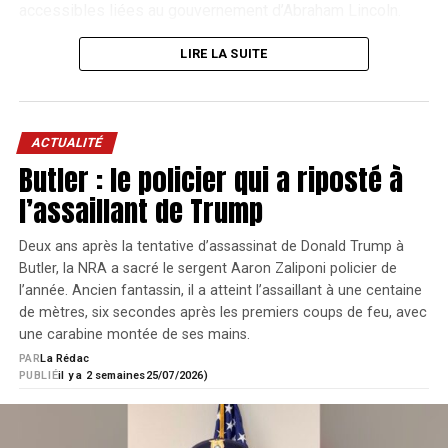
accessibles liées au gouvernement d’Abraham Lincoln.
Cinq millions de dollars, avant les
LIRE LA SUITE
er
Le réticule illuminé est situé en 1
plan focal.
frais
La vente s’est déroulée à Bedford, au Texas, lors de « The
ACTUALITÉ
AGENDA : LES
Butler : le policier qui a riposté à
American Sale », une vente organisée par Rock Island
TOUT L'AGENDA
Auction Company pour célébrer les 250 ans des États-
l’assaillant de Trump
PROCHAINS RENDEZ-
Unis.
VOUS
Deux ans après la tentative d’assassinat de Donald Trump à
Les enchères ont atteint 5 millions de dollars au marteau.
Butler, la NRA a sacré le sergent Aaron Zaliponi policier de
Une fois les frais ajoutés, le prix réellement payé s’est
l’année. Ancien fantassin, il a atteint l’assaillant à une centaine
élevé à 5,875 millions de dollars, soit bien au-delà du
de mètres, six secondes après les premiers coups de feu, avec
Championnat de France de Compak Sporting
7
9
>
précédent record mondial pour un fusil vendu aux
une carabine montée de ses mains.
Du
2026
Crépy
AOÛT
enchères.
PAR
La Rédac
7
PUBLIÉ
il y a 2 semaines
25/07/2026)
août
Championnat de France de Sanglier Courant
Ce montant égale également le prix au marteau atteint par
7
9
>
2026
Du
2026
Crépy
AOÛT
le Colt Single Action Army associé à la mort de Billy the
au
7