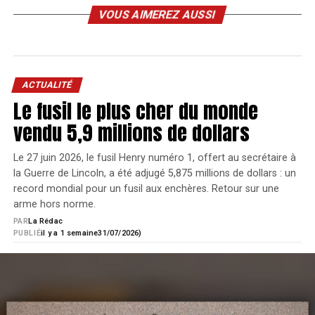
secondes de la .22 LR à la .22 WMR ou au 17 HMR et,
VOUS AIMEREZ AUSSI
cerise sur le gâteau, une superbe culasse à réarmement
linéaire à genouillère. L’intérêt d’un tel système est la
rapidité de réarmement tout en conservant la ligne de
visée.
ACTUALITÉ
Le fusil le plus cher du monde
vendu 5,9 millions de dollars
Le 27 juin 2026, le fusil Henry numéro 1, offert au secrétaire à
la Guerre de Lincoln, a été adjugé 5,875 millions de dollars : un
record mondial pour un fusil aux enchères. Retour sur une
arme hors norme.
PAR
La Rédac
PUBLIÉ
il y a 1 semaine
31/07/2026)