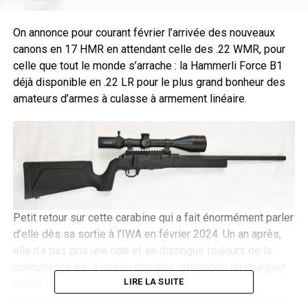
On annonce pour courant février l’arrivée des nouveaux
canons en 17 HMR en attendant celle des .22 WMR, pour
celle que tout le monde s’arrache : la Hammerli Force B1
déjà disponible en .22 LR pour le plus grand bonheur des
amateurs d’armes à culasse à armement linéaire.
Petit retour sur cette carabine qui a fait énormément parler
d’elle dès sa sortie à l’IWA en février 2024. Un an après,
elle n’a pas pris une ride et se distingue toujours de la
concurrence par 4 points cruciaux : utilisation du chargeur
LIRE LA SUITE
rotatif et du bloc détente de la Ruger 10/22, canon
démontable et interchangeable pour passer en quelques