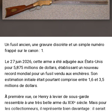
Cycle complet de gauche à droite: déverouillage, armement et
Un fusil ancien, une gravure discrète et un simple numéro
verouillage, le tout en moins de 3 secondes.
frappé sur le canon : 1.
La version présentée est la Allweather Black en .22 LR
avec crosse polymère. Il existe 4 autres versions, toutes
Le 27 juin 2026, cette arme a été adjugée aux États-Unis
en bois (Classic Brown, Antic Grey, Sport Grey lamellé
pour 5,875 millions de dollars, établissant un nouveau
collé et Noyer). Le mécanisme est intégré dans un boîtier
record mondial pour un fusil vendu aux enchères. Son
en aluminium 7075 aux formes rectilignes. L’immense
estimation initiale était pourtant comprise entre 1,6 et 3,5
levier vertical de réarmement offre une excellente
millions de dollars.
préhension et facilite les manœuvres. Le fonctionnement
À première vue, ce Henry à levier de sous-garde
est intuitif et simple car il suffit de tirer le levier en arrière
ressemble à une très belle arme du XIXᵉ siècle. Mais pour
pour armer la culasse tout en éjectant la douille vide. Au
les collectionneurs, il représente bien davantage : il serait
retour, elle prend au passage une cartouche dans le