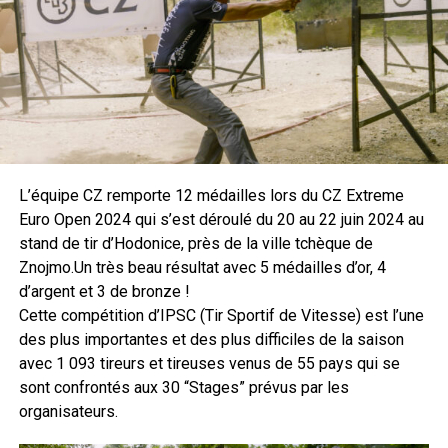
août
2026
conserver la possibilité d’utiliser la visée métallique en
Du
2026
Crépy
AOÛT
2026
au
co-witness.
7
8
août
Championnat de France de Sanglier Courant
7
9
>
août
2026
Du
2026
Crépy
AOÛT
2026
au
7
9
août
DIM
Bourse aux armes et militaria de Longues-sur-
9
août
2026
dimanche
Mer
Longues-sur-Mer
AOÛT
2026
au
9
L’équipe CZ remporte 12 médailles lors du CZ Extreme
9
août
Le CZ Shadow 2 CARRY est construit sur une carcasse en
Euro Open 2024 qui s’est déroulé du 20 au 22 juin 2024 au
août
2026
alliage d’aluminium EN AW-7075 T6. Son canon est martelé
stand de tir d’Hodonice, près de la ville tchèque de
2026
à froid et couvert par une garantie à vie. On attend avec
Znojmo.Un très beau résultat avec 5 médailles d’or, 4
impatience son arrivée dans le réseau des revendeurs
d’argent et 3 de bronze !
Sidam
.
Cette compétition d’IPSC (Tir Sportif de Vitesse) est l’une
des plus importantes et des plus difficiles de la saison
Fiche technique
avec 1 093 tireurs et tireuses venus de 55 pays qui se
sont confrontés aux 30 “Stages” prévus par les
Calibre : 9 × 19
organisateurs.
Capacité du chargeur : 15 balles