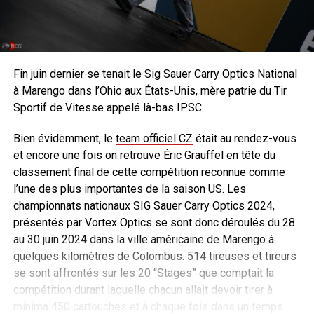
Fin juin dernier se tenait le Sig Sauer Carry Optics National
à Marengo dans l’Ohio aux États-Unis, mère patrie du Tir
Sportif de Vitesse appelé là-bas IPSC.
Bien évidemment, le
team officiel CZ
était au rendez-vous
et encore une fois on retrouve Éric Grauffel en tête du
classement final de cette compétition reconnue comme
l’une des plus importantes de la saison US. Les
championnats nationaux SIG Sauer Carry Optics 2024,
présentés par Vortex Optics se sont donc déroulés du 28
au 30 juin 2024 dans la ville américaine de Marengo à
quelques kilomètres de Colombus. 514 tireuses et tireurs
se sont affrontés sur les 20 “Stages” que comptait la
compétition durant laquelle chacun allait devoir tirer à
minima 450 cartouches et à chaque fois dans un temps