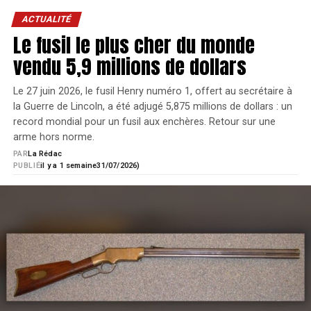
ACTUALITÉ
Le fusil le plus cher du monde
vendu 5,9 millions de dollars
Le 27 juin 2026, le fusil Henry numéro 1, offert au secrétaire à
la Guerre de Lincoln, a été adjugé 5,875 millions de dollars : un
record mondial pour un fusil aux enchères. Retour sur une
La crosse poutre en aluminium reçoit pour cela tous les
arme hors norme.
éléments nécessaires comme les commandes
PAR
La Rédac
ambidextres, l’arrêtoir de barricade et les interfaces de
PUBLIÉ
il y a 1 semaine
31/07/2026)
montage sur rail Picatinny, M-LOK et Arca Swiss. Elle
dispose bien évidemment d’une interface de type AR pour
le montage de toutes les poignées pistolets existantes
sur le marché dont les nouvelles poignées droites très
appréciées pour les tirs posés.
Côté purement mécanique, la crosse CZ 600 MDT est
équipée du puits de chargeur AICS spécifique aux châssis
MDT avec notamment la planchette élévatrice qui permet
de chambrer une cartouche depuis la fenêtre d’éjection