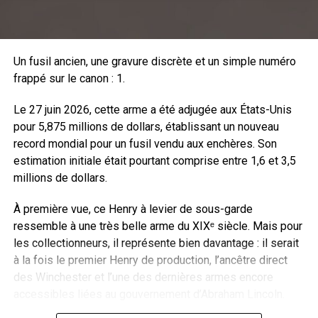
sans être bloqué par la sécurité de chargeur vide.
Un fusil ancien, une gravure discrète et un simple numéro
frappé sur le canon : 1.
Le 27 juin 2026, cette arme a été adjugée aux États-Unis
Deux versions sont proposées, la MDT Grey avec une
pour 5,875 millions de dollars, établissant un nouveau
finition en Cerakote Light Grey avec sa poignée Pistol Grip
record mondial pour un fusil vendu aux enchères. Son
Elite et son appui-joue type AR15. L’allongement de la
estimation initiale était pourtant comprise entre 1,6 et 3,5
crosse se fait par adjonction d’une ou plusieurs cales
millions de dollars.
d’épaisseur.
À première vue, ce Henry à levier de sous-garde
ressemble à une très belle arme du XIXᵉ siècle. Mais pour
les collectionneurs, il représente bien davantage : il serait
à la fois le premier Henry de production, l’ancêtre direct
des Winchester et l’une des dernières armes encore
accessibles liées au gouvernement d’Abraham Lincoln.