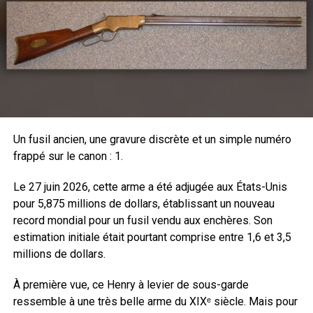
placée à l’avant du Upper du système AR à hauteur de la
prise des tenons de la culasse. Une simple action sur un
verrou latéral permet de plier l’arme à ce niveau et de
rabattre toute la partie canon et garde-main vers l’arrière.
La mise en action est tout aussi rapide puisqu’il suffit de
ramener le canon vers l’avant et de le bloquer grâce au
puissant levier latéral. Si vous rajoutez à cela le pliage de
la crosse, vous arrivez à un encombrement de seulement
Un fusil ancien, une gravure discrète et un simple numéro
45 cm, crosse et canon de 16’’ pliés.
frappé sur le canon : 1.
Le 27 juin 2026, cette arme a été adjugée aux États-Unis
pour 5,875 millions de dollars, établissant un nouveau
record mondial pour un fusil vendu aux enchères. Son
estimation initiale était pourtant comprise entre 1,6 et 3,5
millions de dollars.
À première vue, ce Henry à levier de sous-garde
ressemble à une très belle arme du XIXᵉ siècle. Mais pour