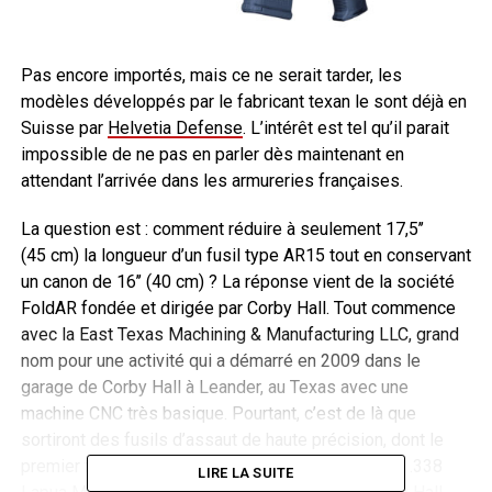
Pas encore importés, mais ce ne serait tarder, les
modèles développés par le fabricant texan le sont déjà en
Suisse par
Helvetia Defense
. L’intérêt est tel qu’il parait
impossible de ne pas en parler dès maintenant en
attendant l’arrivée dans les armureries françaises.
La question est : comment réduire à seulement 17,5’’
(45 cm) la longueur d’un fusil type AR15 tout en conservant
un canon de 16’’ (40 cm) ? La réponse vient de la société
FoldAR fondée et dirigée par Corby Hall. Tout commence
avec la East Texas Machining & Manufacturing LLC, grand
nom pour une activité qui a démarré en 2009 dans le
garage de Corby Hall à Leander, au Texas avec une
machine CNC très basique. Pourtant, c’est de là que
sortiront des fusils d’assaut de haute précision, dont le
premier fusil d’assaut à longue portée chambré en .338
LIRE LA SUITE