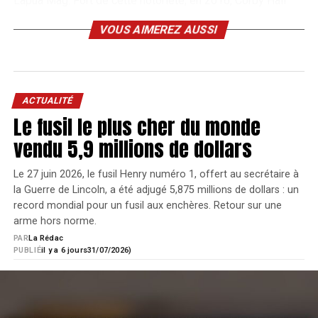
Lapua Mag. Fort de cette notoriété, en 2016, Corby Hall
développe et brevète son système pliant pour AR10 et
VOUS AIMEREZ AUSSI
AR15 et a créé en 2018 la marque FoldAR.
ACTUALITÉ
Le fusil le plus cher du monde
vendu 5,9 millions de dollars
Le 27 juin 2026, le fusil Henry numéro 1, offert au secrétaire à
la Guerre de Lincoln, a été adjugé 5,875 millions de dollars : un
record mondial pour un fusil aux enchères. Retour sur une
arme hors norme.
PAR
La Rédac
PUBLIÉ
il y a 6 jours
31/07/2026)
Corby Hall est donc le concepteur de cette charnière