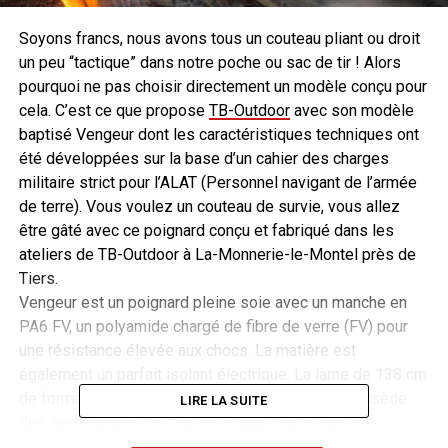
Soyons francs, nous avons tous un couteau pliant ou droit
un peu “tactique” dans notre poche ou sac de tir ! Alors
pourquoi ne pas choisir directement un modèle conçu pour
cela. C’est ce que propose
TB-Outdoor
avec son modèle
baptisé Vengeur dont les caractéristiques techniques ont
été développées sur la base d’un cahier des charges
militaire strict pour l’ALAT (Personnel navigant de l’armée
de terre). Vous voulez un couteau de survie, vous allez
être gâté avec ce poignard conçu et fabriqué dans les
ateliers de TB-Outdoor à La-Monnerie-le-Montel près de
Tiers.
Vengeur est un poignard pleine soie avec un manche en
PA6 FV, un polyamide chargé de fibre de verre (FV) pour
une résistance élevée aux chocs. La matière est
également un parfait isolant électrique. La lame de 138 cm
de forme tanto mesure 4 mm d’épaisseur. Elle possède
LIRE LA SUITE
des serrations permettant de couper facilement les
sangles et un tranchant sur le reste de la lame. On retrouve