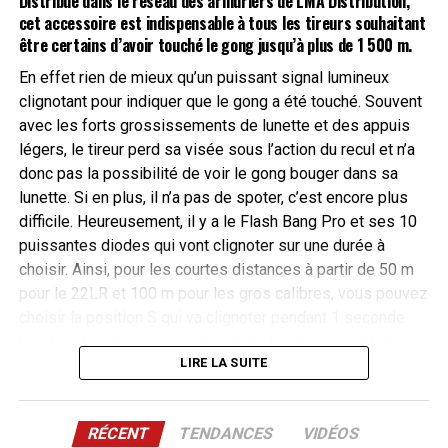
Distribué dans le réseau des armuriers de
LMA Distribution
,
août
Championnat d’Europe Arbalète Match et Field
3
8
>
cet accessoire est indispensable à tous les tireurs souhaitant
2026
Du
2026
Déols
AOÛT
être certains d’avoir touché le gong jusqu’à plus de 1 500 m.
La société Area-419 a également développé le système
au
3
Hellfire de frein de bouche à calage automatique qui se
En effet rien de mieux qu’un puissant signal lumineux
8
août
Championnat de France de Compak Sporting
7
9
>
monte sur tous les filetages classiques. Sa bague de
clignotant pour indiquer que le gong a été touché. Souvent
août
2026
Du
2026
Crépy
AOÛT
serrage permet de l’orienter très facilement quelle que
avec les forts grossissements de lunette et des appuis
2026
au
7
soit la longueur du filet pour que le frein soit parfaitement
légers, le tireur perd sa visée sous l’action du recul et n’a
8
août
Championnat de France de Sanglier Courant
7
9
>
horizontal.
donc pas la possibilité de voir le gong bouger dans sa
août
2026
Du
2026
Crépy
AOÛT
lunette. Si en plus, il n’a pas de spoter, c’est encore plus
2026
au
7
difficile. Heureusement, il y a le Flash Bang Pro et ses 10
9
août
DIM
Bourse aux armes et militaria de Longues-sur-
9
puissantes diodes qui vont clignoter sur une durée à
août
2026
dimanche
Mer
Longues-sur-Mer
AOÛT
choisir. Ainsi, pour les courtes distances à partir de 50 m
2026
au
9
pour le 22LR et 100 m pour les gros calibres, vous pouvez
9
août
choisir la position S qui va clignoter pendant 1 seconde.
août
2026
Une fonction qui s’avère également très bien adaptée pour
2026
LIRE LA SUITE
la compétition. En revanche, si vous tirez plus loin, il vous
faut le temps de voir la cible et pour cela il faudra choisir
le mode long qui clignote durant 6 secondes, vous laissant
RÉCENT
TENDANCES
VIDÉOS
largement le temps de retrouver votre cible à l’œil nu.