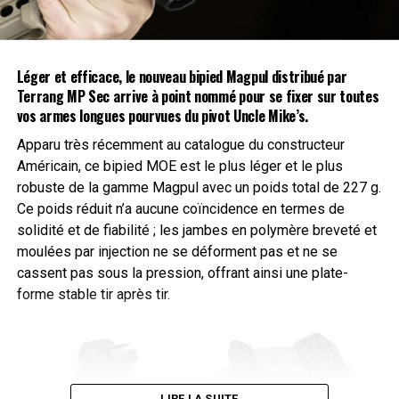
Léger et efficace, le nouveau bipied Magpul distribué par
Terrang MP Sec
arrive à point nommé pour se fixer sur toutes
vos armes longues pourvues du pivot Uncle Mike’s.
Apparu très récemment au catalogue du constructeur
Américain, ce bipied MOE est le plus léger et le plus
Vengeur est livré avec un étui en Kydex dont les attaches
robuste de la gamme Magpul avec un poids total de 227 g.
permettent de le fixer à la ceinture ou au standard Molle
Ce poids réduit n’a aucune coïncidence en termes de
sur un sac ou un baudrier. L’étui permet de rentrer le
solidité et de fiabilité ; les jambes en polymère breveté et
couteau dans les deux sens droitier ou gaucher et il
moulées par injection ne se déforment pas et ne se
dispose d’une fixation par bouton pression.
cassent pas sous la pression, offrant ainsi une plate-
forme stable tir après tir.
LIRE LA SUITE