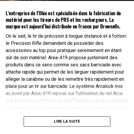
Championnat de France Silhouettes Métalliques
2
8
>
Du
2026
Aussac
AOÛT
L’entreprise de l’Ohio est spécialisée dans la fabrication de
2
matériel pour les tireurs de PRS et les rechargeurs. La
août
Championnat d’Europe Arbalète Match et Field
3
8
>
marque est aujourd’hui distribuée en France par
Brownells
.
2026
Du
2026
Déols
AOÛT
au
On le sait, le tir de précision à longue distance et à fortiori
3
8
le Precision Rifle demandent de posséder des
août
Championnat de France de Compak Sporting
7
9
>
août
accessoires au top pour pratiquer sereinement en étant
2026
Du
2026
Crépy
AOÛT
2026
sûr de son matériel. Area-419 propose justement des
au
7
produits dans ce sens comme ses sacs barricade avec
8
août
Championnat de France de Sanglier Courant
7
9
>
attache rapide qui permet de les larguer rapidement pour
août
2026
Du
2026
Crépy
AOÛT
alléger la carabine ou de les remettre très rapidement en
2026
au
7
place pour un tir sur barricade. Le système Arcalock mis
9
août
DIM
au point par Area-419 repose sur l’utilisation du rail Arca
Bourse aux armes et militaria de Longues-sur-
août
9
2026
dimanche
Mer
Longues-sur-Mer
que les tireurs préfèrent au rail Picatinny jugé trop étroit et
2026
AOÛT
au
9
peu adapté à une manipulation brusque qu’impose le tir en
9
août
déplacement.
août
Avec sa faible hauteur de 4,40 cm lorsqu’il est replié, le
2026
LIRE LA SUITE
2026
SUJETS LIÉS :
MOE reste discret et profilé. Les jambes se rangent vers
À SUIVRE