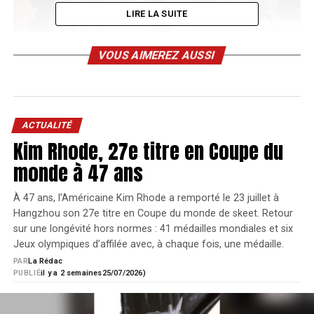
LIRE LA SUITE
VOUS AIMEREZ AUSSI
Éric Grauffel
ACTUALITÉ
Kim Rhode, 27e titre en Coupe du
Plus de 1 800 tireurs de 50 pays se sont rassemblés sur
la ligne de départ et ont franchi 30 étapes de tir difficiles.
monde à 47 ans
La performance du tireur français Éric Grauffel, membre
légendaire de l’équipe de tir CZ, a attiré le plus d’attention
À 47 ans, l’Américaine Kim Rhode a remporté le 23 juillet à
Hangzhou son 27e titre en Coupe du monde de skeet. Retour
lors de cette épreuve internationale. Il a franchi une étape
sur une longévité hors normes : 41 médailles mondiales et six
historique en devenant champion du monde pour la
Jeux olympiques d’affilée avec, à chaque fois, une médaille.
dixième fois consécutive après avoir remporté son
PAR
La Rédac
premier titre en tant que junior et, par la suite, réussi à
PUBLIÉ
il y a 2 semaines
25/07/2026)
remporter tous les championnats du monde. À Matlosana,
il a triomphé dans la division Production Optique, entrant