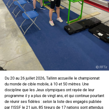
août
genou, couché, debout) a tenu ses promesses. Chez les
2026
2026
hommes, Lucas Kryzs (Lorraine) s’impose en finale avec
352,4 points, devant Félix Blateau (348,8) et Timothée
Vedel (339,1).
Côté féminin, le duel a tourné à l’avantage d’Océanne
Muller (Alsace), sacrée avec 353,6 points au terme d’une
finale accrochée face à Cassandre Devaux (351,7). Agathe
Girard complète le podium. Deux champions de France sur
la discipline la plus exigeante du tir à la carabine.
Le parasport à l’honneur
Le rendez-vous a aussi couronné les tireurs para. Dylan
Du 20 au 26 juillet 2026, Tallinn accueille le championnat
Kerreneur s’est imposé à la carabine 50 m, 60 balles
du monde de cible mobile, à 10 et 50 mètres. Une
couché en catégorie SH2 avec 612,3 points, tandis que
discipline que les Jeux olympiques ont rayée de leur
Pierre-Marie Bannier décrochait le titre au pistolet
programme il y a plus de vingt ans, et qui continue pourtant
standard en catégorie SH1. La preuve que le championnat
de réunir ses fidèles : selon la liste des engagés publiée
national embrasse toutes les pratiques.
par l’ISSF le 21 juin, 85 tireurs de 17 nations sont attendus