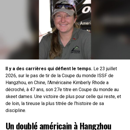
ainsi définitivement dans les livres d’histoire du tir sportif,
tandis que son fils Robin Grauffel a remporté son premier
titre de champion du monde dans la catégorie Junior de la
même division. Tous les deux tirent avec un pistolet CZ
Shadow Orange Or. Les autres tireurs de l’équipe CZ
tiraient avec des Shadow 2 Orange dont l’italienne Camilla
Almici qui remporte la victoire en division Production.
Dans la division Production, l’Argentin German Romitelli a
remporté l’argent et son compatriote Juan Pablo Duran le
bronze. Dans la catégorie senior de cette division, le
Il y a des carrières qui défient le temps.
Le 23 juillet
Serbe Ljubisa Momcilovic a ajouté l’argent à la longue liste
2026, sur le pas de tir de la Coupe du monde ISSF de
de médailles de l’équipe CZ.
Hangzhou, en Chine, l’Américaine Kimberly Rhode a
Tous ces compétiteurs ont tiré avec des pistolets CZ
décroché, à 47 ans, son 27e titre en Coupe du monde au
Shadow 2 Orange dans le championnat.
skeet dames. Une victoire de plus pour celle qui reste, et
de loin, la tireuse la plus titrée de l’histoire de sa
discipline.
Un doublé américain à Hangzhou