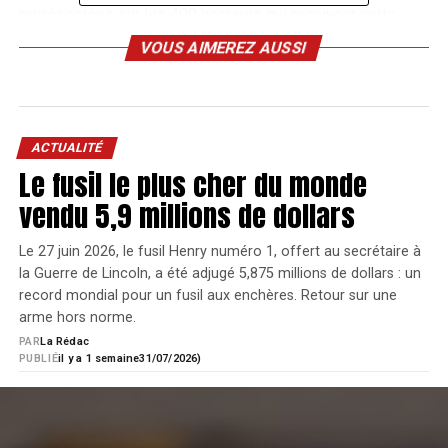
représentées sur les 400 hectares qui reçoivent cette
exposition. Vous y trouverez toutes les nouveautés
VOUS AIMEREZ AUSSI
concernant les armes, l’optique, les munitions, les
vêtements, les accessoires ou encore l’aménagement du
territoire.
ACTUALITÉ
Le fusil le plus cher du monde
vendu 5,9 millions de dollars
Le 27 juin 2026, le fusil Henry numéro 1, offert au secrétaire à
la Guerre de Lincoln, a été adjugé 5,875 millions de dollars : un
Plus grande vitrine de la chasse en France, le Game Fair
record mondial pour un fusil aux enchères. Retour sur une
propose chaque année des animations autour de cette
arme hors norme.
activité au sein des différents espaces comme le Village
PAR
La Rédac
PUBLIÉ
il y a 1 semaine
31/07/2026)
Premium, le Village Chiens, le Village Chasse à l’Arc, le
Village Pêche, le Village Artisans couteliers ou encore le
village vènerie qui vous permettront d’échanger facilement
avec les exposants sur des thématiques précises.