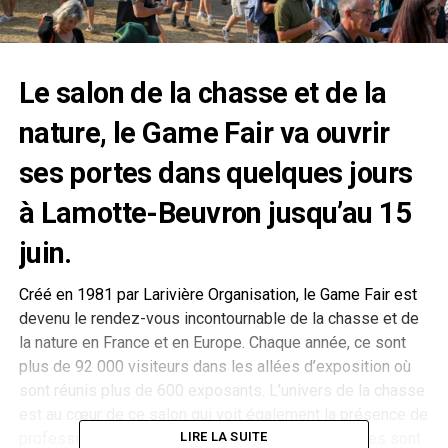
Le salon de la chasse et de la
nature, le
Game Fair
va ouvrir
ses portes dans quelques jours
à Lamotte-Beuvron jusqu’au 15
juin.
Créé en 1981 par Larivière Organisation, le Game Fair est
devenu le rendez-vous incontournable de la chasse et de
la nature en France et en Europe. Chaque année, ce sont
plus de 92 000 visiteurs dans les allées d’exposition où
sont réunis plus de 600 exposants. L’univers de la chasse
est au cœur de ce salon qui voit également la présence de
professionnels du tir sportif. Plus de 5 000 marques sont
LIRE LA SUITE