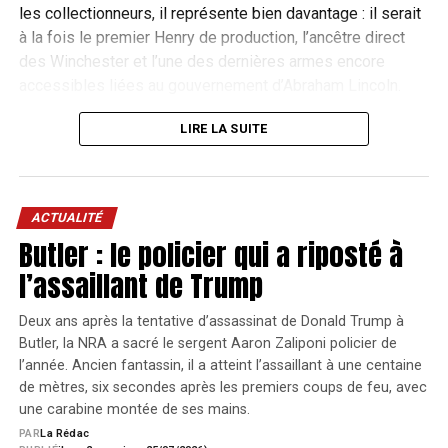
AGENDA : LES
TOUT L'AGENDA
les collectionneurs, il représente bien davantage : il serait
PROCHAINS RENDEZ-
à la fois le premier Henry de production, l’ancêtre direct
des Winchester et l’une des dernières armes encore
VOUS
accessibles liées au gouvernement d’Abraham Lincoln.
Cinq millions de dollars, avant les
LIRE LA SUITE
JEU
Bourse aux armes et militaria de Colleville-sur-
13
frais
jeudi
Mer
Colleville-sur-Mer
AOÛT
13
La vente s’est déroulée à Bedford, au Texas, lors de « The
ACTUALITÉ
août
Butler : le policier qui a riposté à
VEN
American Sale », une vente organisée par Rock Island
2026
Bourse aux armes et militaria de Sainte-Maxime
14
vendredi
Auction Company pour célébrer les 250 ans des États-
Sainte-Maxime
l’assaillant de Trump
AOÛT
14
Unis.
août
Deux ans après la tentative d’assassinat de Donald Trump à
SAM
Les enchères ont atteint 5 millions de dollars au marteau.
2026
Bourse aux armes et militaria de Saint-Raphaël
15
Butler, la NRA a sacré le sergent Aaron Zaliponi policier de
samedi
(Le Dramont)
Saint-Raphaël (Le Dramont)
Une fois les frais ajoutés, le prix réellement payé s’est
l’année. Ancien fantassin, il a atteint l’assaillant à une centaine
AOÛT
15
élevé à 5,875 millions de dollars, soit bien au-delà du
de mètres, six secondes après les premiers coups de feu, avec
août
précédent record mondial pour un fusil vendu aux
une carabine montée de ses mains.
DIM
2026
Bourse aux armes et militaria de Lestelle-de-
enchères.
16
PAR
La Rédac
Saint-Martory
Lestelle-de-Saint-Martory