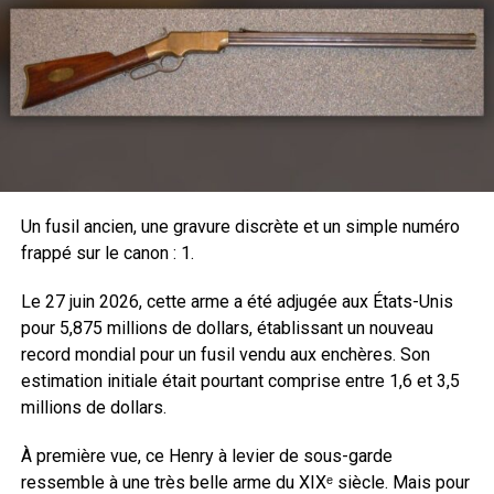
Cette année, elles auront pour thèmes : le ball-trap, le
sanglier courant, le tir à l’arc, le tir à la carabine à plomb
ainsi que les traditionnels espaces consacrés aux
concours de trompes, de chien de chasse ou encore d’une
vente aux enchères.
Un fusil ancien, une gravure discrète et un simple numéro
frappé sur le canon : 1.
Le 27 juin 2026, cette arme a été adjugée aux États-Unis
Larivière Organisation prévoit la messe de Saint-Hubert et
pour 5,875 millions de dollars, établissant un nouveau
un immense vide grenier, sans oublier le grand rendez-
record mondial pour un fusil vendu aux enchères. Son
vous du Game Fair : le spectacle du samedi soir suivi de
estimation initiale était pourtant comprise entre 1,6 et 3,5
son feu d’artifice.
millions de dollars.
À première vue, ce Henry à levier de sous-garde
ressemble à une très belle arme du XIXᵉ siècle. Mais pour