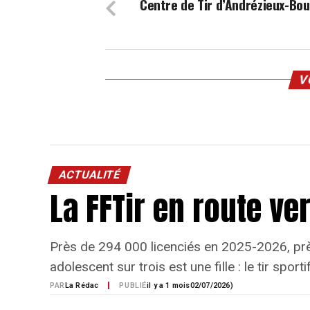
Centre de Tir d’Andrézieux-Bo
V
ACTUALITÉ
La FFTir en route ve
Près de 294 000 licenciés en 2025-2026, prè
adolescent sur trois est une fille : le tir spo
PAR
La Rédac
PUBLIÉ
il y a 1 mois
02/07/2026)