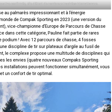
sportive confirmée, elle détient de nombreux trophées internationaux.
use au palmarès impressionnant et à l’énergie
monde de Compak Sporting en 2023 (une version du
eint), vice-championne d’Europe de Parcours de Chasse
 dans cette catégorie, Pauline fait partie de rares
le podium ! Avec 12 parcours de chasse, 4 fosses
ne discipline de tir sur plateaux d’argile au fusil de
nt, le complexe propose une multitude de disciplines qui
outes les envies (quatre nouveaux Compaks Sporting
es installations peuvent fonctionner simultanément, vous
t un confort de tir optimal.