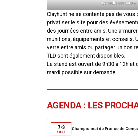
Le cadre est naturel
Clayhunt ne se contente pas de vous p
privatiser le site pour des événeme
des journées entre amis. Une armureri
munitions, équipements et conseils. U
verre entre amis ou partager un bon r
TLD sont également disponibles.
Le stand est ouvert de 9h30 à 12h et 
mardi possible sur demande.
AGENDA : LES PROCH
7
9
>
Championnat de France de Compa
Du
AOÛT