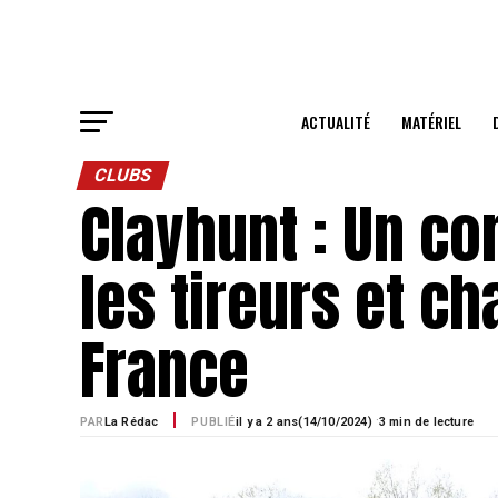
ACTUALITÉ
MATÉRIEL
CLUBS
Clayhunt : Un co
les tireurs et c
France
·
PAR
La Rédac
PUBLIÉ
il y a 2 ans
14/10/2024)
3 min de lecture