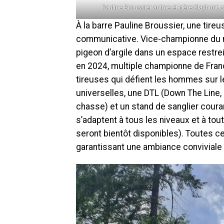
Pauline Broussier anime et gère Clayhunt, 
À la barre Pauline Broussier, une tire
communicative. Vice-championne du 
pigeon d’argile dans un espace restr
en 2024, multiple championne de France
tireuses qui défient les hommes sur 
universelles, une DTL (Down The Line, u
chasse) et un stand de sanglier coura
s’adaptent à tous les niveaux et à t
seront bientôt disponibles). Toutes c
garantissant une ambiance conviviale e