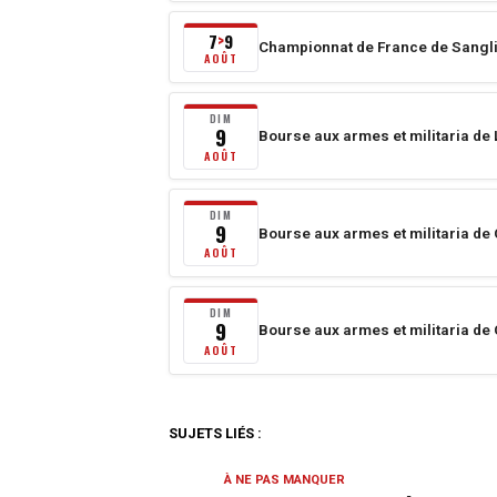
7
août
7
9
>
Championnat de France de Sangli
2026
Du
AOÛT
au
7
9
août
DIM
9
Bourse aux armes et militaria d
août
2026
dimanche
AOÛT
2026
au
9
9
août
DIM
août
2026
9
Bourse aux armes et militaria de 
dimanche
2026
AOÛT
9
août
DIM
2026
9
Bourse aux armes et militaria de
dimanche
AOÛT
9
août
2026
SUJETS LIÉS :
À NE PAS MANQUER