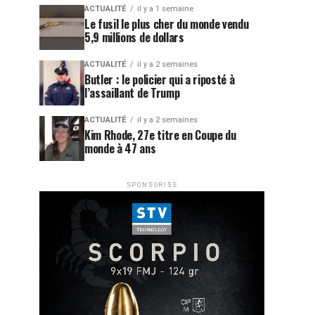
ACTUALITÉ
il y a 1 semaine
Le fusil le plus cher du monde vendu
5,9 millions de dollars
ACTUALITÉ
il y a 2 semaines
Butler : le policier qui a riposté à
l’assaillant de Trump
ACTUALITÉ
il y a 2 semaines
Kim Rhode, 27e titre en Coupe du
monde à 47 ans
SPONSORISE