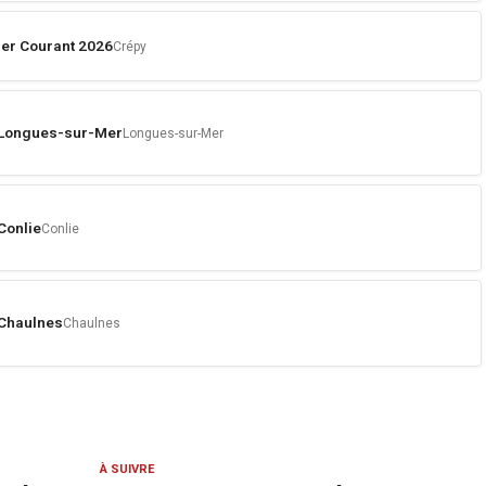
er Courant 2026
Crépy
e Longues-sur-Mer
Longues-sur-Mer
Conlie
Conlie
 Chaulnes
Chaulnes
À SUIVRE