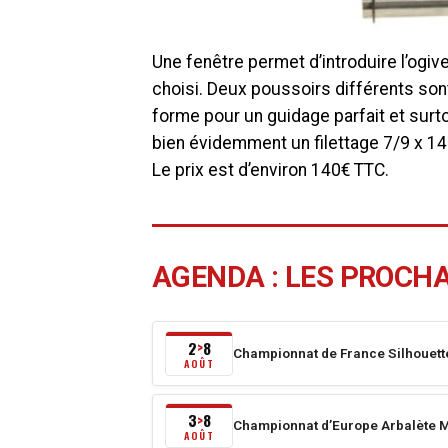
Une fenêtre permet d’introduire l’ogiv
choisi. Deux poussoirs différents sont 
forme pour un guidage parfait et surto
bien évidemment un filettage 7/9 x 1
Le prix est d’environ 140€ TTC.
AGENDA : LES PROCH
2
8
>
Championnat de France Silhouett
Du
AOÛT
2
août
3
8
>
Championnat d’Europe Arbalète M
2026
Du
AOÛT