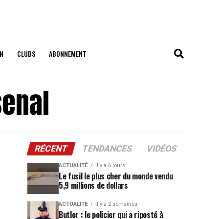
N
CLUBS
ABONNEMENT
senal
RÉCENT
TENDANCES
VIDÉOS
ACTUALITÉ
il y a 6 jours
Le fusil le plus cher du monde vendu
5,9 millions de dollars
ACTUALITÉ
il y a 2 semaines
Butler : le policier qui a riposté à