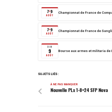
au
3
8
août
7
9
>
Championnat de France de Compa
août
2026
Du
AOÛT
2026
au
7
8
août
7
9
>
Championnat de France de Sangli
août
2026
Du
AOÛT
2026
au
7
9
août
DIM
9
Bourse aux armes et militaria d
août
2026
dimanche
AOÛT
2026
au
9
9
août
août
2026
SUJETS LIÉS :
2026
À NE PAS MANQUER
Nouvelle PLx 1-8×24 SFP Nova