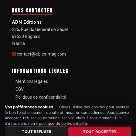
pour les collectionneurs ;
NOUS CONTACTER
une arme gravée et personnalisée pour le
secrétaire à la Guerre ;
ADN Éditions
236, Rue du Général de Gaulle
un objet resté dans un état de conservation
69530 Brignais
exceptionnel.
France
Chacun de ces éléments aurait déjà pu rendre une arme
contact@cibles-mag.com
très recherchée. Leur réunion dans un seul et même objet
explique pourquoi les enchères ont largement dépassé
INFORMATIONS LÉGALES
l’estimation comprise entre 1,6 et 3,5 millions de dollars.
Mentions légales
À 5,875 millions de dollars, ce Henry devient officiellement
CGV
le fusil le plus cher jamais vendu aux enchères.
Politique de confidentialité
Gestion des cookies
Une somme vertigineuse pour une arme vieille de plus de
Vos préférences cookies
Cibles utilise des cookies pour assurer
le bon fonctionnement du site et mesurer son audience. Vous pouvez
160 ans, mais surtout pour un simple chiffre frappé dans
accepter, refuser ou personnaliser vos choix à tout moment. Plus
l’acier : le numéro 1.
d'infos dans notre
politique de confidentialité
.
MAGAZINE MENSUEL FONDÉ EN
1967
TOUT REFUSER
TOUT ACCEPTER
© 2026 Cibles Mag. Tous droits réservés. Reproduction, même