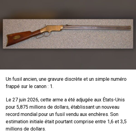
d’étendre son importance au sein des troupes et
de leur organisation opérationnelle. La notion de
sniper apparait réellement lors de la révolution
américaine avec le fameux fusil Kentucky, mais
je vous laisse découvrir tout cela dans cet
excellent ouvrage qui va trouver sa place dans
votre bibliothèque.
Un fusil ancien, une gravure discrète et un simple numéro
frappé sur le canon : 1.
Le 27 juin 2026, cette arme a été adjugée aux États-Unis
pour 5,875 millions de dollars, établissant un nouveau
record mondial pour un fusil vendu aux enchères. Son
estimation initiale était pourtant comprise entre 1,6 et 3,5
millions de dollars.