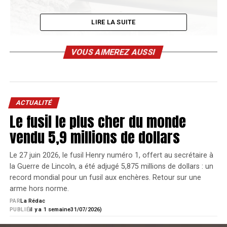
LIRE LA SUITE
VOUS AIMEREZ AUSSI
ACTUALITÉ
Le fusil le plus cher du monde
vendu 5,9 millions de dollars
D’abord, l’
Histoire du Fusil de Sniper
de notre
Le 27 juin 2026, le fusil Henry numéro 1, offert au secrétaire à
confrère Daniel Casanova qui au fil des 344
la Guerre de Lincoln, a été adjugé 5,875 millions de dollars : un
pages de son ouvrage retrace les évolutions de
record mondial pour un fusil aux enchères. Retour sur une
cette arme devenue indispensable dans tous les
arme hors norme.
pays. De l’invention de l’arquebuse en passant
PAR
La Rédac
PUBLIÉ
il y a 1 semaine
31/07/2026)
par l’apparition des rayures dans les canons, le
fusil de précision n’a jamais cessé d’évoluer et