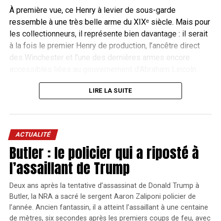
À première vue, ce Henry à levier de sous-garde
ressemble à une très belle arme du XIXᵉ siècle. Mais pour
les collectionneurs, il représente bien davantage : il serait
à la fois le premier Henry de production, l’ancêtre direct
des Winchester et l’une des dernières armes encore
accessibles liées au gouvernement d’Abraham Lincoln.
Cinq millions de dollars, avant les
LIRE LA SUITE
frais
La vente s’est déroulée à Bedford, au Texas, lors de « The
ACTUALITÉ
Butler : le policier qui a riposté à
American Sale », une vente organisée par Rock Island
Auction Company pour célébrer les 250 ans des États-
l’assaillant de Trump
Autre ouvrage de référence pour les passionnés
Unis.
d’archerie, le livre de Sébastien Bagnis
Deux ans après la tentative d’assassinat de Donald Trump à
Mémoires d’Archerie
nous projette dans l’histoire
Les enchères ont atteint 5 millions de dollars au marteau.
Butler, la NRA a sacré le sergent Aaron Zaliponi policier de
de l’archerie traditionnelle où les arcs recourbés
Une fois les frais ajoutés, le prix réellement payé s’est
l’année. Ancien fantassin, il a atteint l’assaillant à une centaine
représentent l’essence même de cette
élevé à 5,875 millions de dollars, soit bien au-delà du
de mètres, six secondes après les premiers coups de feu, avec