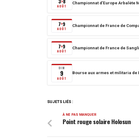
3
8
>
Championnat d’Europe Arbalète M
2026
Du
AOÛT
au
3
8
août
7
9
>
Championnat de France de Compa
août
2026
Du
AOÛT
2026
au
7
8
août
7
9
>
Championnat de France de Sangli
août
2026
Du
AOÛT
2026
au
7
9
août
DIM
9
Bourse aux armes et militaria d
août
2026
dimanche
AOÛT
2026
au
9
9
août
août
2026
SUJETS LIÉS :
2026
À NE PAS MANQUER
Point rouge solaire Holosun