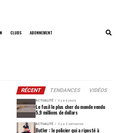
N
CLUBS
ABONNEMENT
RÉCENT
TENDANCES
VIDÉOS
ACTUALITÉ
il y a 6 jours
Le fusil le plus cher du monde vendu
5,9 millions de dollars
ACTUALITÉ
il y a 2 semaines
Butler : le policier qui a riposté à