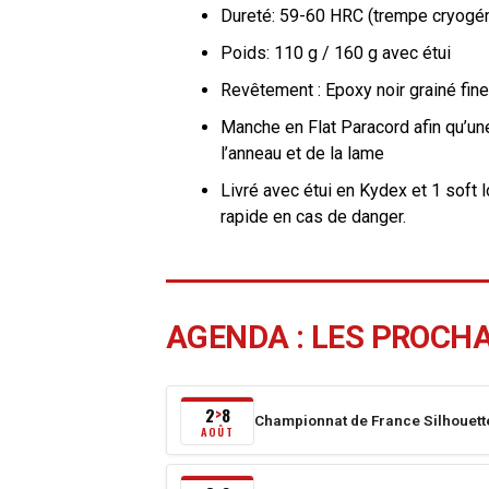
Dureté: 59-60 HRC (trempe cryogé
Poids: 110 g / 160 g avec étui
Revêtement : Epoxy noir grainé fine
Manche en Flat Paracord afin qu’une
l’anneau et de la lame
Livré avec étui en Kydex et 1 soft l
rapide en cas de danger.
AGENDA : LES PROCH
2
8
>
Championnat de France Silhouett
Du
AOÛT
2
août