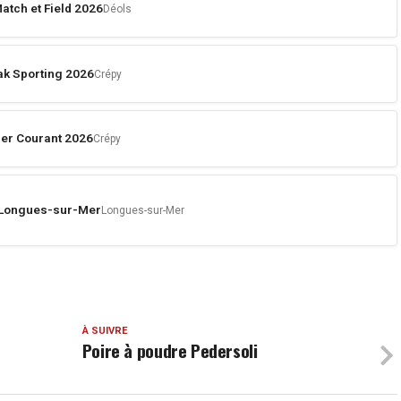
atch et Field 2026
Déols
k Sporting 2026
Crépy
er Courant 2026
Crépy
e Longues-sur-Mer
Longues-sur-Mer
À SUIVRE
Poire à poudre Pedersoli