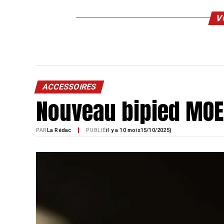
V
ACCESSOIRES
Nouveau bipied MO
PAR
La Rédac
PUBLIÉ
il y a 10 mois
15/10/2025)