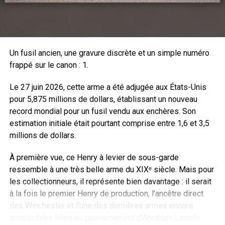
percussion centrale.
Le vaste domaine de l’étude des munitions intéresse
aussi bien les professionnels de l’armement, civils et
Un fusil ancien, une gravure discrète et un simple numéro
militaires, que les tireurs et les collectionneurs. L’auteur
frappé sur le canon : 1.
décrit en introduction les composants qui constituent une
cartouche, les types d’amorçage et les modes de
Le 27 juin 2026, cette arme a été adjugée aux États-Unis
désignation normalement basés sur le calibre auquel
pour 5,875 millions de dollars, établissant un nouveau
s’ajoutent, parfois, les noms de l’inventeur ou du fabricant
record mondial pour un fusil vendu aux enchères. Son
voire “l’année modèle”. Cette hétérogénéité ne facilite pas
estimation initiale était pourtant comprise entre 1,6 et 3,5
toujours les recherches, c’est pourquoi J. Huon a inclus un
millions de dollars.
diagramme ­expliquant le mode de mesure d’une cartouche.
À première vue, ce Henry à levier de sous-garde
Au-
ressemble à une très belle arme du XIXᵉ siècle. Mais pour
delà
les collectionneurs, il représente bien davantage : il serait
des
à la fois le premier Henry de production, l’ancêtre direct
des Winchester et l’une des dernières armes encore
accessibles liées au gouvernement d’Abraham Lincoln.