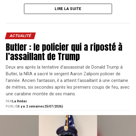
Cinq millions de dollars, avant les
LIRE LA SUITE
frais
La vente s’est déroulée à Bedford, au Texas, lors de « The
ACTUALITÉ
Butler : le policier qui a riposté à
American Sale », une vente organisée par Rock Island
Auction Company pour célébrer les 250 ans des États-
l’assaillant de Trump
Unis.
Deux ans après la tentative d’assassinat de Donald Trump à
Les enchères ont atteint 5 millions de dollars au marteau.
Butler, la NRA a sacré le sergent Aaron Zaliponi policier de
Une fois les frais ajoutés, le prix réellement payé s’est
l’année. Ancien fantassin, il a atteint l’assaillant à une centaine
élevé à 5,875 millions de dollars, soit bien au-delà du
de mètres, six secondes après les premiers coups de feu, avec
précédent record mondial pour un fusil vendu aux
une carabine montée de ses mains.
enchères.
PAR
La Rédac
PUBLIÉ
il y a 2 semaines
25/07/2026)
Ce montant égale également le prix au marteau atteint par
le Colt Single Action Army associé à la mort de Billy the
caractéristiques de chacune des munitions mentionnées
Kid, présenté par la maison de ventes comme l’une des
dans l’ouvrage, nous voyons que le 9 mm Parabellum
armes les plus chères de l’histoire.